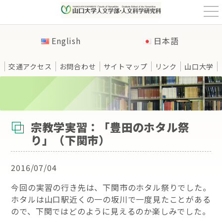
t
o
g
g
English
日本語
l
e
n
a
交通アクセス
お問合わせ
サイトマップ
リンク
山口大学
v
i
g
a
t
HOME
>
未分類
>
宗教学実習：「豊田のホタル祭り」（下関市）
i
o
n
宗教学実習：「豊田のホタル祭
り」（下関市）
2016/07/04
今回の実習の行き先は、下関市のホタル祭りでした。
ホタルは山口駅近くの一の坂川で一度見たことがある
ので、下関ではどのように見えるのか楽しみでした。