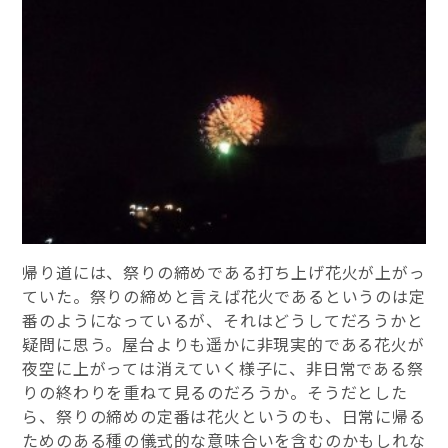
帰り道には、祭りの締めである打ち上げ花火が上がっ
ていた。祭りの締めと言えば花火であるというのは定
番のようになっているが、それはどうしてだろうかと
疑問に思う。屋台よりも遥かに非現実的である花火が
夜空に上がっては消えていく様子に、非日常である祭
りの終わりを重ねて見るのだろうか。そうだとした
ら、祭りの締めの定番は花火というのも、日常に帰る
ためのある種の儀式的な意味合いを含むのかもしれな