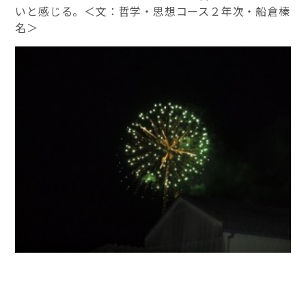
いと感じる。＜文：哲学・思想コース２年次・船倉榛
名＞