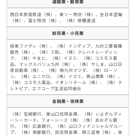
運輸業・郵便業
西日本旅客鉄道（株）、東ソー物流（株）、全日本空輸
（株）、富士物流（株）、（株）塚腰運送
卸売業・小売業
極東ファディ（株）、（株）インデップ、九州三菱電機
販売（株）、（株）三和、（株）クレハトレーディン
グ、（株）やまと、（株）イズミ、（株）コスモス薬
品、マックスバリュ九州（株）、（株）やしま、山口日
産自動車（株）、（株）南九州マツダ、（株）ローソ
ン、（株）ユニクロ、（株）イズミ、青山商事（株）、
（株）コスモス薬品、イオンリテール（株）、（株）テ
レトピア、エフコープ生活協同組合
金融業・保険業
（株）宮崎銀行、東山口信用金庫、（株）いよぎんディ
ーシーカード、フォーシーズ（株）（株）あおぞら銀
行、（株）広島銀行、（株）山口フィナンシャルグルー
プ、（株）南都銀行、呉信用金庫、岡三証券（株）、楽