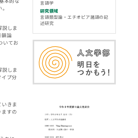
基本的な
言語学
い。
研究領域
言語類型論・エチオピア諸語の記
述研究
解説しま
音韻論
ついてお
解説しま
タイプ分
ていきま
りますの