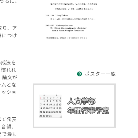
うちに、
取り、ア
身につけ
作成法を
、慣れれ
ポスター一覧
・論文が
テムとな
カッショ
べて発表
を音韻、
究で最も