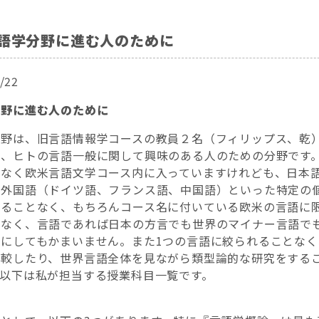
語学分野に進む人のために
/22
分野に進む人のために
分野は、旧言語情報学コースの教員２名（フィリップス、乾
れ、ヒトの言語一般に関して興味のある人のための分野です
方なく欧米言語文学コース内に入っていますけれども、日本
習外国語（ドイツ語、フランス語、中国語）といった特定の
することなく、もちろんコース名に付いている欧米の言語に
もなく、言語であれば日本の方言でも世界のマイナー言語で
象にしてもかまいません。また1つの言語に絞られることなく
比較したり、世界言語全体を見ながら類型論的な研究をする
。以下は私が担当する授業科目一覧です。
門