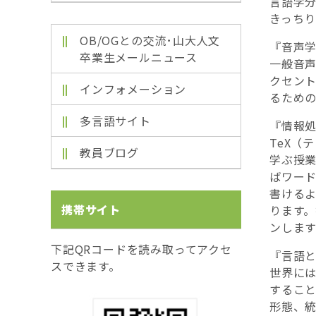
言語学
きっち
OB/OGとの交流･山大人文
『音声
卒業生メールニュース
一般音
クセン
インフォメーション
るため
多言語サイト
『情報
TeX（
教員ブログ
学ぶ授
ばワー
書ける
携帯サイト
ります
ンします
下記QRコードを読み取ってアクセ
『言語
スできます。
世界に
するこ
形態、