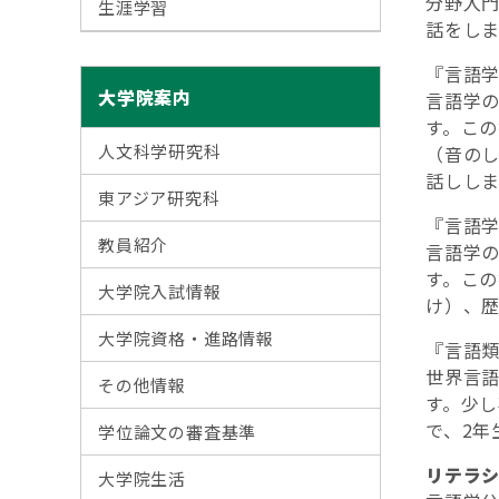
分野入
生涯学習
話をしま
『言語
大学院案内
言語学
す。こ
人文科学研究科
（音の
話ししま
東アジア研究科
『言語
教員紹介
言語学
す。こ
大学院入試情報
け）、
大学院資格・進路情報
『言語
世界言
その他情報
す。少
で、2年
学位論文の審査基準
リテラ
大学院生活