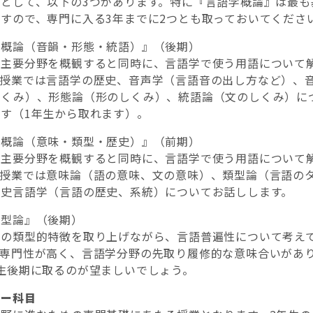
門として、以下の3つがあります。特に『言語学概論』は最も
すので、専門に入る3年までに2つとも取っておいてくださ
学概論（音韻・形態・統語）』（後期）
の主要分野を概観すると同時に、言語学で使う用語について
の授業では言語学の歴史、音声学（言語音の出し方など）、
しくみ）、形態論（形のしくみ）、統語論（文のしくみ）に
す（1年生から取れます）。
学概論（意味・類型・歴史）』（前期）
の主要分野を概観すると同時に、言語学で使う用語について
の授業では意味論（語の意味、文の意味）、類型論（言語の
歴史言語学（言語の歴史、系統）についてお話しします。
類型論』（後期）
語の類型的特徴を取り上げながら、言語普遍性について考え
し専門性が高く、言語学分野の先取り履修的な意味合いがあ
生後期に取るのが望ましいでしょう。
シー科目