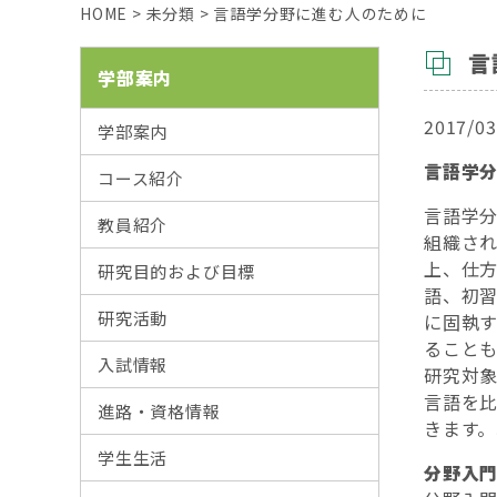
HOME
>
未分類
>
言語学分野に進む人のために
言
学部案内
2017/03
学部案内
言語学
コース紹介
言語学
教員紹介
組織さ
上、仕
研究目的および目標
語、初
研究活動
に固執
ること
入試情報
研究対
言語を
進路・資格情報
きます
学生生活
分野入