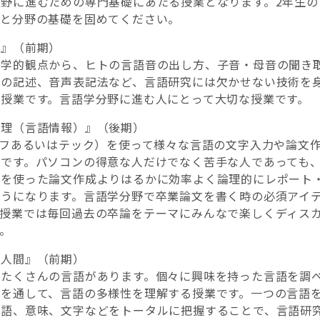
分野に進むための専門基礎にあたる授業となります。2年生の
りと分野の基礎を固めてください。
学』（前期）
声学的観点から、ヒトの言語音の出し方、子音・母音の聞き
トの記述、音声表記法など、言語研究には欠かせない技術を
の授業です。言語学分野に進む人にとって大切な授業です。
処理（言語情報）』（後期）
テフあるいはテック）を使って様々な言語の文字入力や論文
業です。パソコンの得意な人だけでなく苦手な人であっても
ドを使った論文作成よりはるかに効率よく論理的にレポート
ようになります。言語学分野で卒業論文を書く時の必須アイ
。授業では毎回過去の卒論をテーマにみんなで楽しくディス
。
と人間』（前期）
はたくさんの言語があります。個々に興味を持った言語を調
とを通して、言語の多様性を理解する授業です。一つの言語
統語、意味、文字などをトータルに把握することで、言語研