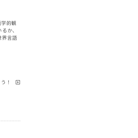
語学的観
いるか、
世界言語
とう！