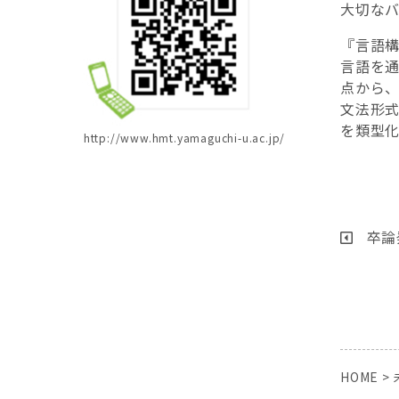
大切な
『言語構
言語を
点から
文法形
を類型
http://www.hmt.yamaguchi-u.ac.jp/
卒論
HOME
>