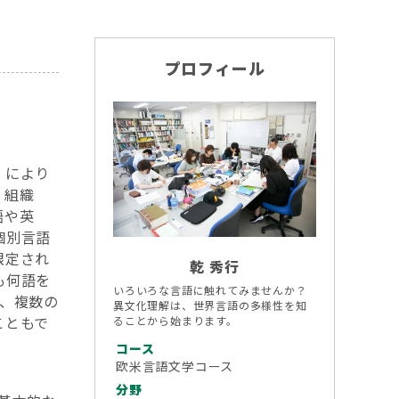
プロフィール
）により
。組織
語や英
個別言語
限定され
乾 秀行
も何語を
いろいろな言語に触れてみませんか？
、複数の
異文化理解は、世界言語の多様性を知
こともで
ることから始まります。
コース
欧米言語文学コース
分野