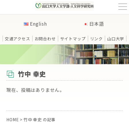
t
o
g
g
English
日本語
l
e
n
a
交通アクセス
お問合わせ
サイトマップ
リンク
山口大学
v
i
g
a
t
HOME
>
竹中 幸史 の記事
i
o
n
竹中 幸史
現在、投稿はありません。
HOME
>
竹中 幸史 の記事