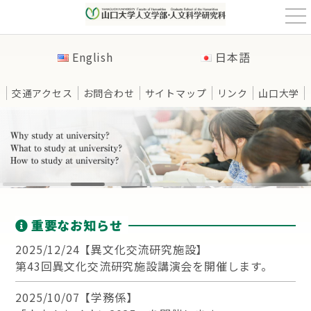
t
o
g
g
English
日本語
l
e
n
a
交通アクセス
お問合わせ
サイトマップ
リンク
山口大学
v
i
g
a
t
i
o
n
重要なお知らせ
2025/12/24【異文化交流研究施設】
第43回異文化交流研究施設講演会を開催します。
2025/10/07【学務係】