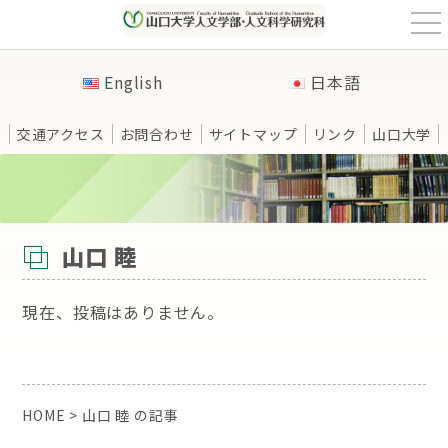
t
o
g
g
English
日本語
l
e
n
a
交通アクセス
お問合わせ
サイトマップ
リンク
山口大学
v
i
g
a
t
HOME
>
山口 睦 の記事
i
o
n
山口 睦
現在、投稿はありません。
HOME
>
山口 睦 の記事