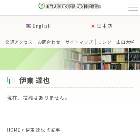
t
o
g
g
English
日本語
l
e
n
a
交通アクセス
お問合わせ
サイトマップ
リンク
山口大学
v
i
g
a
t
HOME
>
伊東 達也 の記事
i
o
n
伊東 達也
現在、投稿はありません。
HOME
>
伊東 達也 の記事