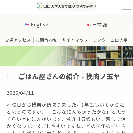
t
o
g
g
English
日本語
l
e
n
a
交通アクセス
お問合わせ
サイトマップ
リンク
山口大学
v
i
g
a
t
HOME
>
新着情報
>
ごはん屋さんの紹介：挽肉ノ玉ヤ
i
o
n
ごはん屋さんの紹介：挽肉ノ玉ヤ
2025/04/11
水曜日から授業が始まりました。1年生もいるからだ
と思うのですが、「こんなに人多かったかな」と思う
くらい学内に人がいます。最近は気候もいい感じで温
かくなって、過ごしやすいですね。どの学年の学生さ
んもまた新たな年度を楽しく過ごしていってもらえれ