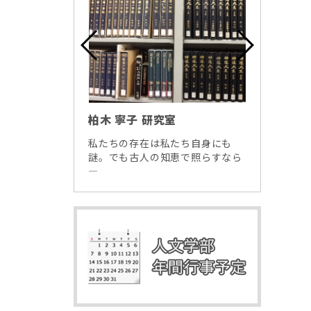
柏木 寧子 研究室
藤川 
ちの考えたこ
私たちの存在は私たち自身にも
展覧会
です。
謎。でも古人の知恵で照らすなら
の出会
―