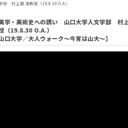
村上龍 准教授（19.8.30 O.A.）
美学・美術史への誘い 山口大学人文学部 村上
授（19.8.30 O.A.）
山口大学／大人ウォーク～今宵は山大～】