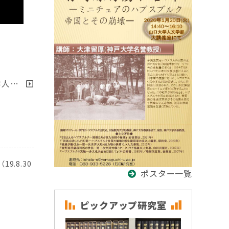
学人…
.8.30
ポスター一覧
研究室
ピックアップ研究室
ピ