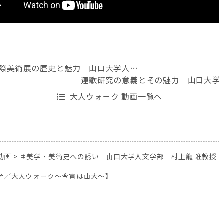
際美術展の歴史と魅力 山口大学人…
連歌研究の意義とその魅力 山口大
大人ウォーク 動画一覧へ
動画
>
＃美学・美術史への誘い 山口大学人文学部 村上龍 准教授（19
学／大人ウォーク～今宵は山大～】
ピックアップ研究室
ピックアップ