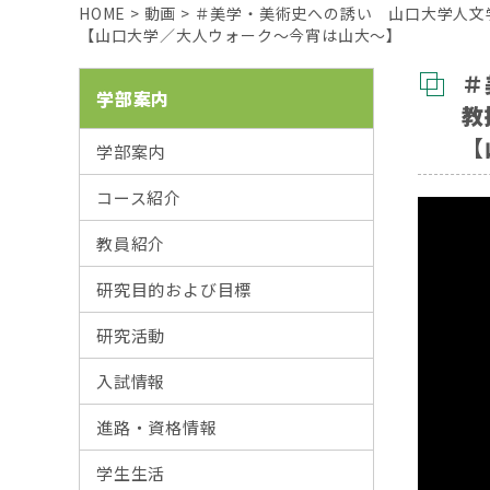
HOME
>
動画
>
＃美学・美術史への誘い 山口大学人文学部 
【山口大学／大人ウォーク～今宵は山大～】
＃
学部案内
教
【
学部案内
コース紹介
教員紹介
研究目的および目標
研究活動
入試情報
進路・資格情報
学生生活