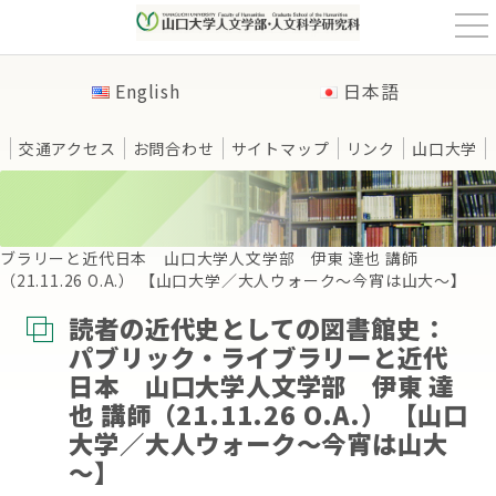
t
o
g
g
English
日本語
l
e
n
a
交通アクセス
お問合わせ
サイトマップ
リンク
山口大学
v
i
g
a
t
HOME
>
動画
>
読者の近代史としての図書館史：パブリック・ライ
i
o
ブラリーと近代日本 山口大学人文学部 伊東 達也 講師
n
（21.11.26 O.A.） 【山口大学／大人ウォーク～今宵は山大～】
読者の近代史としての図書館史：
パブリック・ライブラリーと近代
日本 山口大学人文学部 伊東 達
也 講師（21.11.26 O.A.） 【山口
大学／大人ウォーク～今宵は山大
～】