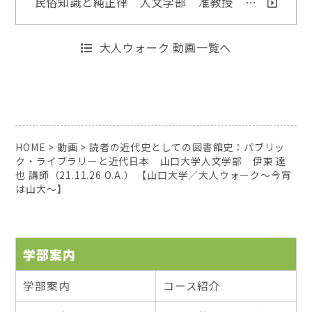
民俗知識と純正律 人文学部 准教授 …
大人ウォーク 動画一覧へ
HOME
>
動画
>
読者の近代史としての図書館史：パブリッ
ク・ライブラリーと近代日本 山口大学人文学部 伊東 達
也 講師（21.11.26 O.A.） 【山口大学／大人ウォーク～今宵
は山大～】
学部案内
学部案内
コース紹介