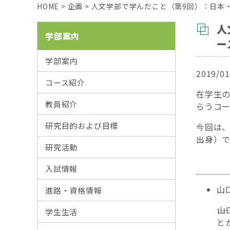
HOME
>
企画
>
人文学部で学んだこと（第9回）：日本
人
学部案内
ー
学部案内
2019/01
コース紹介
在学生
教員紹介
らうコー
研究目的および目標
今回は、
出身）で
研究活動
入試情報
山
進路・資格情報
―
学生生活
と