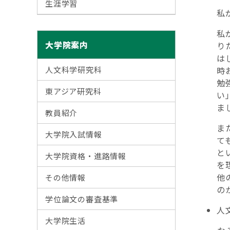
生涯学習
私
私
大学院案内
り
は
人文科学研究科
時
勉
東アジア研究科
い
ま
教員紹介
ま
大学院入試情報
て
と
大学院資格・進路情報
を
他
その他情報
の
学位論文の審査基準
人
大学院生活