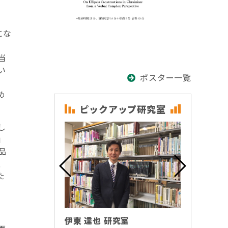
にな
、
当
い
ポスター一覧
め
研究室
ピックアップ研究室
ピ
し
」
品
、
た
伊東 達也 研究室
柏木 