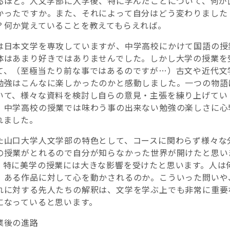
―なるほど。人文学部に入学後、特に学んだことについて、何が
いろいろな言語に触れてみません
ギリシアの哲学者た
かったですか。また、それによって自分はどう変わりました
か？異文化理解は、世界言語の多
とは今でも問題なん
？何か覚えていることを教えてもらえれば。
様性を知ることから始まります...
は日本文学を専攻していますが、中学高校にかけて国語の授
体はあまり好きではありませんでした。しかし大学の授業を
て、（至極当たり前な事ではあるのですが…）古文や近代文
勉強はこんなに楽しかったのかと感動しました。一つの物語
いて、様々な資料を検討し自らの意見・主張を練り上げてい
。中学高校の授業では味わう事の出来ない勉強の楽しさに心
れました。
た山口大学人文学部の特色として、コースに関わらず様々な
の授業がとれるので自分が知らなかった世界が開けたと思い
。特に美学の授業には大きな影響を受けたと思います。人は
、ある作品に対して心を動かされるのか。こういった問いや
れに対する先人たちの解釈は、文学を学ぶ上でも非常に重要
になっていると思います。
業後の進路