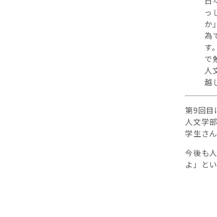
日
っ
か
為
す
で
人
越
第9回目
人文学
学生さ
今後も
よ」と