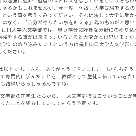
々の勉強に追われ極度のストレスを感じているという方もい
しゃるかもしれませんが、今一度「何故、大学受験をするの
」という事を考えてみてください。それは決して大学に受か
ではなく、「自分がやりたい事を叶える」為のものだと思い
。山口大学人文学部では、思う存分に好きな分野にのめり込
勉強をする事が出来ます。いろいろと大変かとは思いますが
文学にのめり込みたい！という方は是非山口大学人文学部に
しください。
は以上です。Iさん、ありがとうございました。Iさんもそう
部で専門的に学んだことを、教師として生徒に伝えていきた
んも結構いらっしゃるんですね。
人文学部の在学生たちから、「人文学部ではこういうことが
いったことを紹介していってもらう予定です。