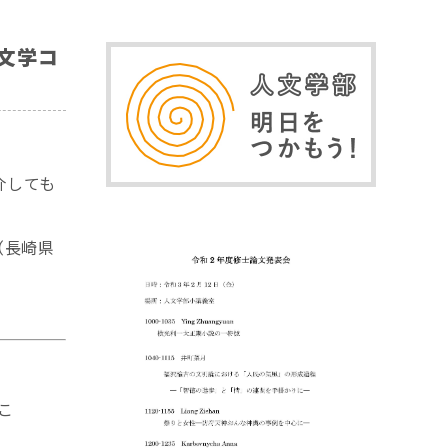
文学コ
介しても
（長崎県
こ