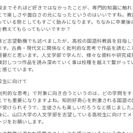
―高校までそれほど好きではなかったことが、専門的知識に触れ
とで楽しさや面白さの元になったというのはいいですね。教
っている側としてもすごく励みになります。ちなみに卒業後
を教えてもらってもいいですか？
ほど志望動機でも述べましたが、高校の国語科教員を目指し
ます。古典・現代文に関係なく批判的な思考で作品を読むこ
重要だと思います。人文学部で学んだ、様々な資料や研究成
検討しつつ作品を読み深めていく事は校種を越えて繋がって
と感じています。
校生に向けて
―「批判的な思考」で対象に向き合うというのは、どの学問をす
えでも重要になりますよね。知的好奇心を刺激される国語の
が受けられそうで、生徒さんも楽しいだろうなと感じました
後に、山口大学の人文学部を志望している高校生に向けてメ
ージをお願いします。