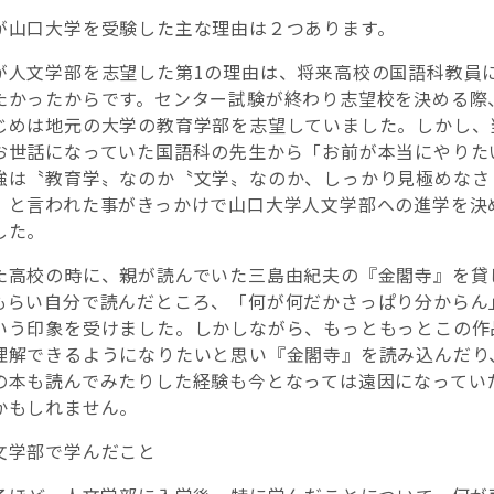
が山口大学を受験した主な理由は２つあります。
が人文学部を志望した第1の理由は、将来高校の国語科教員
たかったからです。センター試験が終わり志望校を決める際
じめは地元の大学の教育学部を志望していました。しかし、
お世話になっていた国語科の先生から「お前が本当にやりた
強は〝教育学〟なのか〝文学〟なのか、しっかり見極めなさ
」と言われた事がきっかけで山口大学人文学部への進学を決
した。
ピックアップ研究室
ピックアップ
た高校の時に、親が読んでいた三島由紀夫の『金閣寺』を貸
もらい自分で読んだところ、「何が何だかさっぱり分からん
いう印象を受けました。しかしながら、もっともっとこの作
理解できるようになりたいと思い『金閣寺』を読み込んだり
の本も読んでみたりした経験も今となっては遠因になってい
かもしれません。
文学部で学んだこと
乾 秀行 研究室
脇條 靖弘 研究室