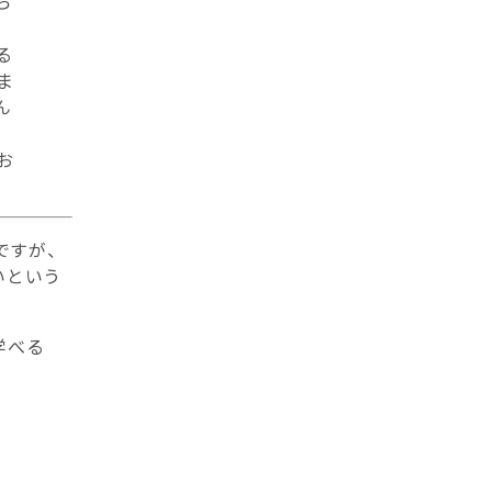
ら
る
ま
ん
、
お
ですが、
いという
学べる