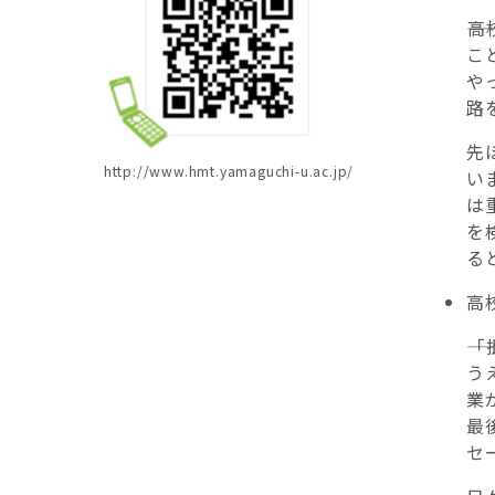
―
こ
や
路
先
http://www.hmt.yamaguchi-u.ac.jp/
い
は
を
る
高
―
う
業
最
セ