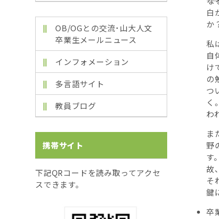
―
白
か
OB/OGとの交流･山大人文
卒業生メールニュース
私
自
インフォメーション
け
の
多言語サイト
つ
く
教員ブログ
わ
ま
携帯サイト
野
す
故
下記QRコードを読み取ってアクセ
そ
スできます。
鍵
卒