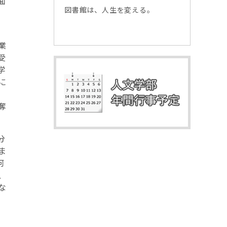
面
ちの考えたこ
図書館は、人生を変える。
私たち
です。
謎。で
―
業
受
学
に
奪
分
ま
何
、
な