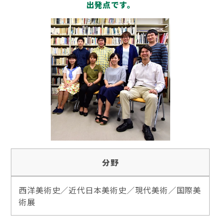
出発点です。
分野
西洋美術史／近代日本美術史／現代美術／国際美
術展