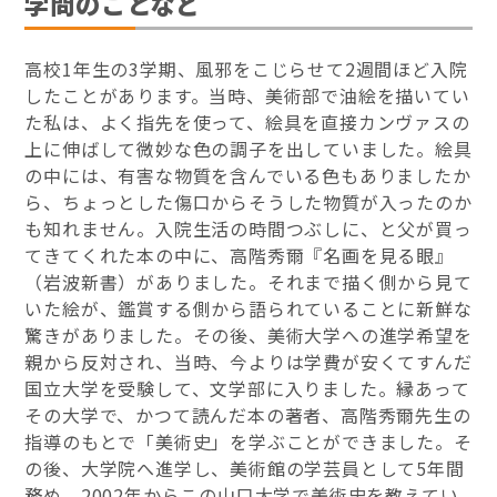
学問のことなど
高校1年生の3学期、風邪をこじらせて2週間ほど入院
したことがあります。当時、美術部で油絵を描いてい
た私は、よく指先を使って、絵具を直接カンヴァスの
上に伸ばして微妙な色の調子を出していました。絵具
の中には、有害な物質を含んでいる色もありましたか
ら、ちょっとした傷口からそうした物質が入ったのか
も知れません。入院生活の時間つぶしに、と父が買っ
てきてくれた本の中に、高階秀爾『名画を見る眼』
（岩波新書）がありました。それまで描く側から見て
いた絵が、鑑賞する側から語られていることに新鮮な
驚きがありました。その後、美術大学への進学希望を
親から反対され、当時、今よりは学費が安くてすんだ
国立大学を受験して、文学部に入りました。縁あって
その大学で、かつて読んだ本の著者、高階秀爾先生の
指導のもとで「美術史」を学ぶことができました。そ
の後、大学院へ進学し、美術館の学芸員として5年間
務め、2002年からこの山口大学で美術史を教えてい