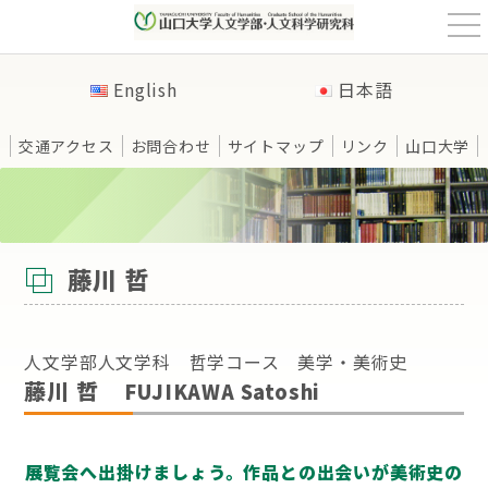
t
o
g
g
English
日本語
l
e
n
a
交通アクセス
お問合わせ
サイトマップ
リンク
山口大学
v
i
g
a
t
HOME
>
教員紹介
>
哲学コース
>
藤川 哲
i
o
n
藤川 哲
人文学部人文学科 哲学コース 美学・美術史
藤川 哲
FUJIKAWA Satoshi
展覧会へ出掛けましょう。作品との出会いが美術史の