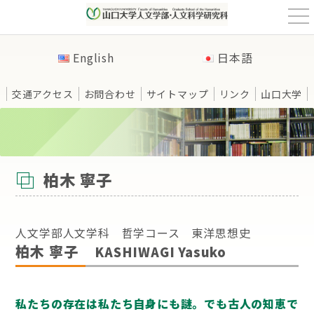
t
o
g
g
English
日本語
l
e
n
a
交通アクセス
お問合わせ
サイトマップ
リンク
山口大学
v
i
g
a
t
HOME
>
教員紹介
>
哲学コース
>
柏木 寧子
i
o
n
柏木 寧子
人文学部人文学科 哲学コース 東洋思想史
柏木 寧子
KASHIWAGI Yasuko
私たちの存在は私たち自身にも謎。でも古人の知恵で