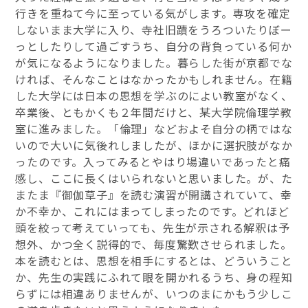
行きを重ねて今に至っている気がします。専攻を確定
しないまま大学に入り、寺社旧蹟をうろついたりぼー
っとしたりして過ごすうち、自分の背負っている何か
が気になるようになりました。暮らした街が京都でな
ければ、そんなことはなかったかもしれません。在籍
した大学には日本の思想を学ぶのによい教室がなく、
卒業後、ともかくも２年間だけと、某大学院倫理学教
室に進みました。「倫理」などおよそ自分の柄ではな
いので大いに気後れしましたが、ほかに選択肢がなか
ったのです。入ってみるとやはり場違いであったと痛
感し、ここに長くはいられないと思いました。が、た
またま『御伽草子』を読む演習が開講されていて、幸
か不幸か、これにはまってしまったのです。どれほど
頭を絞って考えていっても、先生が示される解釈は予
想外、かつ全く説得的で、毎度驚歎させられました。
本を読むとは、思想を相手にするとは、どういうこと
か、先生の実践にふれて眼を開かれるうち、身の程知
らずには相違ありませんが、いつのまにかもう少しこ