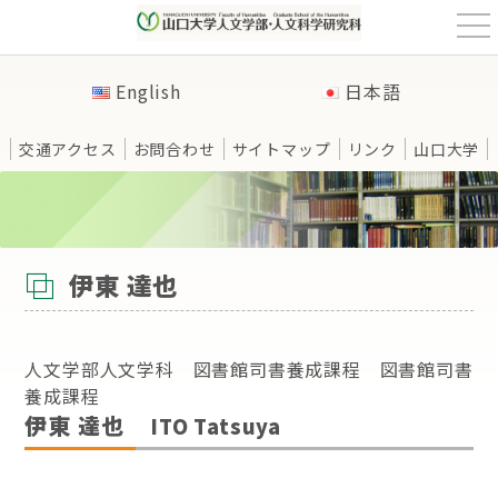
t
o
g
g
English
日本語
l
e
n
a
交通アクセス
お問合わせ
サイトマップ
リンク
山口大学
v
i
g
a
t
HOME
>
教員紹介
>
図書館司書養成課程
>
伊東 達也
i
o
n
伊東 達也
人文学部人文学科 図書館司書養成課程 図書館司書
養成課程
伊東 達也
ITO Tatsuya